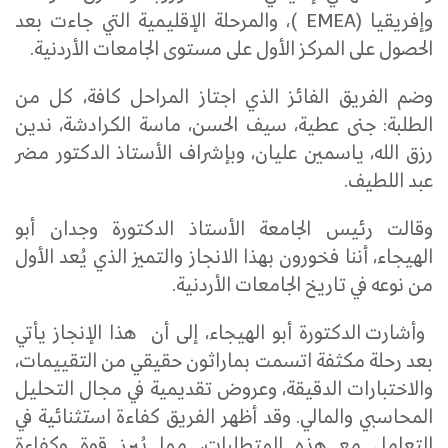
وإفريقيا (EMEA )، والمرحلة الإقليمية التي جاءت بعد
الحصول على المركز الأول على مستوى الجامعات الأردنية.
وضم الفريق الفائز الذي اجتاز المراحل كافة، كل من
الطلبة: جنى عطية، سيف الحسن، ماسة الكرادشة، ندين
رزق الله، ياسمين عليان، وبإشراف الأستاذ الدكتور مضر
عبد اللطيف.
وقالت رئيس الجامعة الأستاذ الدكتورة وجدان أبو
الهيجاء، أننا فخورون بهذا الانجاز والتميز الذي يُعد الأول
من نوعه في تاريخ الجامعات الأردنية.
وأشارت الدكتورة أبو الهيجاء، إلى أن هذا الإنجاز يأتي
بعد رحلة مكثفة اتسمت بماراثون حقيقي من التقييمات،
والاختبارات الدقيقة، وعروض تقديمية في مجال التحليل
المحاسبي والمالي. وقد أظهر الفريق كفاءة استثنائية في
التعامل مع هذه المتطلبات، مما يُبرز قوة وكفاءة