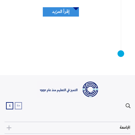
إقرأ المزيد
ع
En
الجامعة