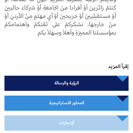
كنتمْ
زائرينَ
أوْ
أفرادا
منَ
الجامعةِ
أوْ
شركاءَ
حاليينَ
أوْ
مستقبليينَ
أوْ
خريجينَ
أوْ
أيِ
مهتمٍ
منْ
الأردنِ
أوْ
منْ
خارجها،
نشكركمْ
على
ثقتكمْ
واهتمامكمْ
بمؤسستنا
المميزةِ وأهلاً وسهلاً بكم
.
إقرأ المزيد
الرؤية والرسالة
المحاور الاستراتيجية
الإنجازات