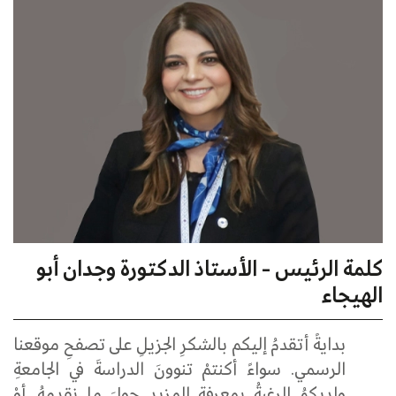
كلمة الرئيس - الأستاذ الدكتورة وجدان أبو
الهيجاء
بدايةً
أتقدمُ
إليكم
بالشكرِ
الجزيلِ
على
تصفحِ
موقعنا
الرسمي.
سواءً
أكنتمْ
تنوونَ
الدراسةَ
في
الجامعةِ
ولديكمُ
الرغبةُ
بمعرفةِ
المزيدِ
حولَ
ما
نقدمهُ،
أوْ