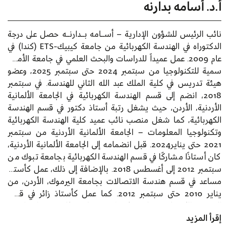
أ.د. أسامه بدارنه
نائب الرئيس للشؤون الإدارية – أســامه بــدارنــه حصل على درجة
الدكتوراه في الهندسة الكهربائية من جامعة كيبيك-ETS (كندا) في
عام 2009. عمل عميداً للدراسات والبحث العلمي في جامعة الأميرة
سمية للتكنولوجيا من سبتمبر 2024 حتى سبتمبر 2025، وعضو
هيئة تدريس في كلية الملك عبد الله الثاني للهندسة. في سبتمبر
2018، انضم إلى قسم الهندسة الكهربائية في الجامعة الألمانية
الأردنية، الأردن، حيث يشغل رتبة أستاذ دكتور في قسم الهندسة
الكهربائية، كما شغل منصب نائب عميد كلية الهندسة الكهربائية
وتكنولوجيا المعلومات – الجامعة الألمانية الأردنية من سبتمبر
2021 حتى يناير2024. قبل انضمامه إلى الجامعة الألمانية الأردنية،
كان أستاذًا مشاركًا في قسم الهندسة الكهربائية بجامعة تبوك من
سبتمبر 2012 إلى أغسطس 2018. بالإضافة إلى ذلك، عمل كأستاذ
مساعد في قسم هندسة الاتصالات بجامعة اليرموك، الأردن، من
يناير 2010 حتى سبتمبر 2012. كما عمل كأستاذ زائر في قسم
الهندسة الكهربائية بجامعة كيبيك-ETS لمدة ثلاث سنوات ابتداءً
إقرأ المزيد
من نوفمبر 2013. حاليًا، هو محرر مشارك في مجلة IEEE