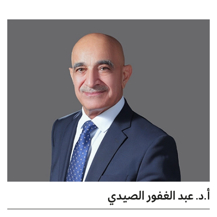
Communications Letters، وهو المنصب الذي بدأه في مارس
2024. يتمتع بخبرة تدريسية واسعة على مستوى البكالوريوس
والدراسات العليا. تشمل اهتماماته البحثية الاتصالات والشبكات
اللاسلكية.
أ.د. عبد الغفور الصيدي