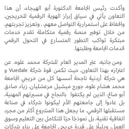
وأكدت رئيس الجامعة الدكتورة أبو الهيجاء، أن هذا
التعاون يأتي في سياق إبراز الهوية الرقمية للخريجين،
والحفاظ على استمرارية التواصل معهم، ، وتعزيز تجربتهم،
من خلال توفير منصة رقمية متكاملة تقدم خدمات
مبتكرة تواكب التطور المتسارع في التحول الرقمي
لخدمات الجامعة وطلبتها.
ومن جانبه، عبّر المدير العام للشركة محمد علوه، عن
اعتزازه بهذا التعاون، حيث تكمن قوة شركة Vuedale و
هي شركة أردنية ناجحة أسسها كل من خريجي الجامعة
محمد هشام علوه، جورج ميشيل مرعشليان، زياد صادق
أبو صالح، الذين لم يكتفوا بالنجاح في مسيرتهم المهنية،
بل عادوا إلى جامعتهم الأم ليكونوا شركاء في صناعة
مستقبلها الرقمي، ما يجعل هذا المشروع أكثر من مجرد
اتفاقية تقنية، بل نموذجًا حيًا للتكامل بين التعليم وسوق
العمل، ودليلًا على قدرة خريجي الجامعة على بناء شركات