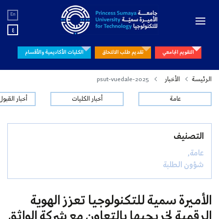
En
ع
التقويم الجامعي
تقديم طلب الالتحاق
الكليات الأكاديمية والأقسام
الرئيسة
الأخبار
psut-vuedale-2025
عامة
أخبار الكليات
أخبار القبو
التصنيف
عامة,
شؤون الطلبة
الأميرة سمية للتكنولوجيا تعزز الهوية
الرقمية لخريجيها بالتعاون مع شركة الواثق