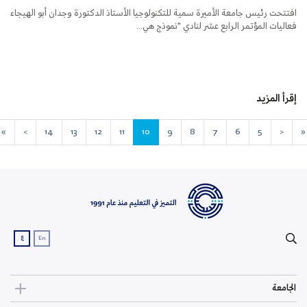
افتتحت رئيس جامعة الأميرة سمية للتكنولوجيا الأستاذ الدكتورة وجدان أبو الهيجاء
فعاليات المؤتمر الرابع عشر لنادي "نموذج هي...
إقرأ المزيد
»
>
14
13
12
11
10
9
8
7
6
5
<
«
ع
En
الجامعة