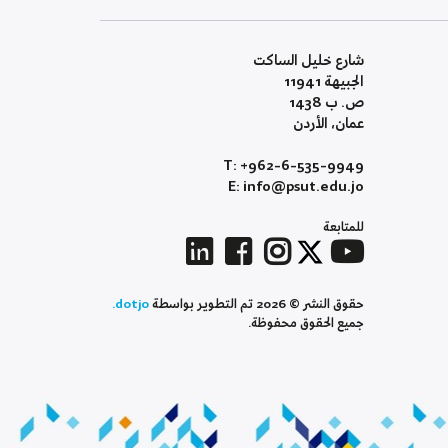
شارع خليل الساكت
الجبيهة 11941
ص. ب 1438
عمان، الأردن
T: +962-6-535-9949
E: info@psut.edu.jo
للمتابعة
حقوق النشر © 2026 تم التطوير بواسطة
dotjo.
جميع الحقوق محفوظة.