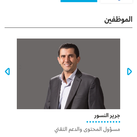
الموظفين
جرير النسور
عبدالل
مسؤول المحتوى والدعم التقني