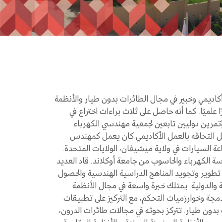
أكاديمي وخبير في مجال الطائرات بدون طيار والأنظمة
ديه أكثر من 50 منشورًا علميًا. كما أنه حاصل على ثلاث براءات اختراع في
ؤتمرين دوليين تابعين لجمعية مهندسي الكهرباء
رونيات العالمية (IEEE). قبل التحاقه بالعمل الأكاديمي كان يعمل كمهندس
ة السيارات في ولاية ميشيغان، الولايات المتحدة.
 الكهرباء والحاسوب من جامعة أوكلاند. قاد العديد
تطوير وتجويد المناهج الدراسية الهندسية والحصول
ة والدولية. يمتلك خبرة واسعة في مجال الأنظمة
جة وخوارزميات التحكم، مع التركيز على تطبيقات
بدون طيار. تتركز بحوثه في مجالات طائرات الدرون،