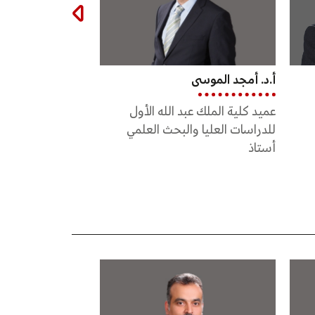
أ.د. فادي شحروري
أ.د. أيمن فزع
مساعد عميد كلية الملك عبد الله
نائب عميد كلية الم
الثاني للهندسة
للهندسة
أستاذ
أستاذ