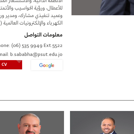
الأنظمة الذاتية، والاستشعار المد
للأعطال، ورؤية الحواسيب والأتمت
وعميد تنفيذي مشارك، ومدير و
الكهرباء والإلكترونيات العالمية (IEEE).
معلومات التواصل
one: (06) 535 9949 Ext.5522
mail: b.sababha@psut.edu.jo
CV