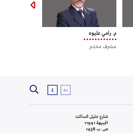
م. جمانة أبو حمد
م. إياد الكوز
مشرف مختبر
مشرف مختبر
ع
En
شارع خليل الساكت
الجبيهة 11941
ص. ب 1438