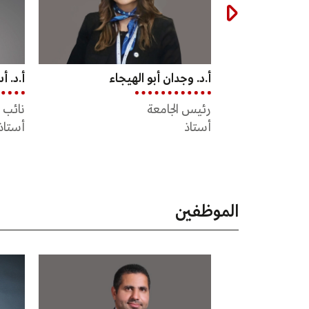
اء
أ.د. أسامه بدارنه
د. اس
نائب الرئيس للشؤون الإدارية
عميد ك
أستاذ
للهند
أستاذ
الموظفين