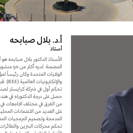
أ.د. بلال صبابحه
أستاذ
الأستاذ الدكتور بلال صبابحه هو 
المضمنة. ل
الولايات المتحدة وكان رئيساً لم
والإلكت
تحكم أول في شركة كرايسلر لصناع
حصل على درجة الدكتوراه في هندسة
من الفرق في مختلف الجامعات في 
على العديد من الاعتمادات المحلي
المدمجة وتصميم البرمجيات المدم
تحكم محركات البنزين والطائرات 