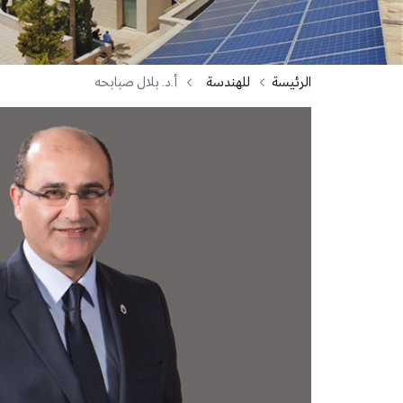
الرئيسة
للهندسة
أ.د. بلال صبابحه