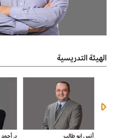
الهيئة التدريسية
د. أحمد التميمي
د. عما