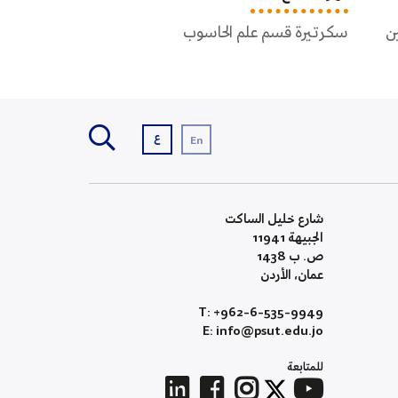
سكرتيرة قسم الأمن السيبراني
مشرف مختبر
وقسم علم الرسم الحاسوبي
ع
En
شارع خليل الساكت
الجبيهة 11941
ص. ب 1438
عمان، الأردن
T: +962-6-535-9949
E: info@psut.edu.jo
للمتابعة