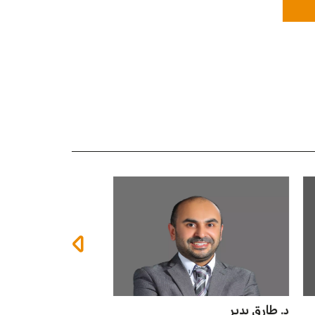
أ.د. عبدالله قصف
د. حازم قطوس