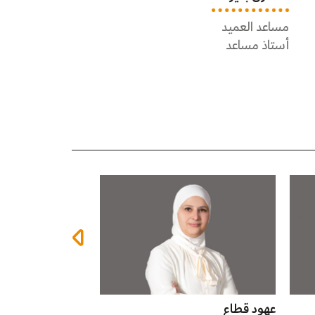
رئيس قسم هندسة البرمجيات
مدير مركز ضمان ال
أستاذ دكتور
أستاذ مشارك
شيرين غبون
أنور الرقاد