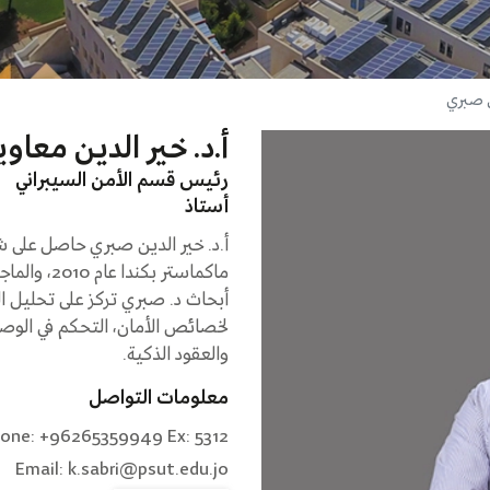
ن صبري
أ.د. خير الدين معاو
رئيس قسم الأمن السيبراني
أستاذ
أ.د. خير الدين صبري حاصل على ش
أبحاث د. صبري تركز على تحليل ال
لخصائص الأمان، التحكم في الو
والعقود الذكية.
معلومات التواصل
one: +96265359949 Ex: 5312
Email: k.sabri@psut.edu.jo