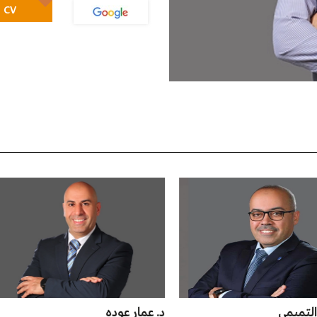
CV
ر عوده
د. طارق بدير