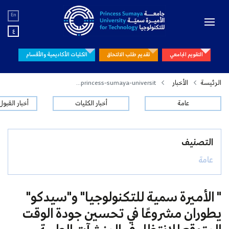
En
ع
التقويم الجامعي
تقديم طلب الالتحاق
الكليات الأكاديمية والأقسام
الرئيسة
الأخبار
princess-sumaya-universit...
عامة
أخبار الكليات
أخبار القبو
التصنيف
عامة
" الأميرة سمية للتكنولوجيا" و"سيدكو"
يطوران مشروعًا في تحسين جودة الوقت