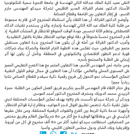
التقى عميد كلية الملك عبدالله الثاني للهندسة في جامعة الاميرة سمية للتكنولوجيا
الأستاذ الدكتور عصام القرالة، المدير الاقليمي لشركة سيدكو المهندس حازم
الاسير، في إطار التعاون بين الجامعة وقطاع الصناعة.
وأوضح الدكتور القرالة، أن هذا اللقاء يأتي استكمالا للمشروع الذي قام به مجموعة
من طلبة كلية الملك عبد الله الثاني للهندسة بإنجازه، والذي يستخدم تقنيات الذكاء
الاصطناعي وتعلم الآلة لتحسين جودة الوقت المتوقع للانتظار في المنشآت الطبية. إذ
قدم المشروع تحسناً ملحوظاً في دقة توقع مواعيد الانتظار مقارنة بالحلول التقليدية.
وأعرب الدكتور القرالة عن أمله في أن يكون هذا المشروع بذرة لتعاون مستقبلي
متميز بين الطرفين، حيث تعكس هذه الخطوة التزام الجامعة والشركة ببناء شراكات
قوية لدعم التطور الاقتصادي والتكنولوجي في المنطقة، ونأمل أن يكون لها أثر
إيجابي على الطلبة والمجتمع بأسره.
ومن جانبه، ثمن المهندس الأسير، هذا التعاون المثمر مع هذا الصرح التعليمي المميز
على المستوى المحلي والعالمي. مؤكدا أن هذا التعاون في مجال توفير الحلول التقنية
لتمكين المؤسسات نحو التحول إلى فروع رقمية ذكية سيقدم للقطاع الصناعي نتاجا
ريادياً مميزا.
وفي ختام اللقاء قام المهندس الأسير بتكريم فريق العمل المكون من الطلبة؛ حمزة
الزبيدي ،محمد الدويك، ومشرف المشروع الدكتور أمجد الموسى.
ويذكر أن شركة سيدكو تأسست عام 1983 بهدف تمكين المؤسسات المختلفة لتبني
حلول تقنية ذكية، تتضمن تطبيق الجوال لحجز المواعيد، ونظام إدارة قوائم الانتظار،
وأجهزة خدمة ذاتية للربط بين الفرع والقنوات الرقمية المختلفة، ومن خلال مقرها
الرئيسي في دبي وعلاقاتها الوطيدة مع أكثر من 80 شريكاًحول العالم وفريق مختص
من المحترفين، استطاعت سيدكو تنفيذ أكثر من 60 ألف مشروع في كل من أوروبا،
وإفريقيا، وبلاد الشام، ودول مجلس التعاون الخليجي، وآسيا.