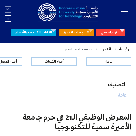
En
ع
التقويم الجامعي
تقديم طلب الالتحاق
الكليات الأكاديمية والأقسام
الرئيسة
الأخبار
psut-21st-career
عامة
أخبار الكليات
أخبار القبو
التصنيف
عامة
المعرض الوظيفي الـ21 في حرم جامعة
الأميرة سمية للتكنولوجيا