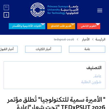
En
ع
التقويم الجامعي
تقديم طلب الالتحاق
الكليات الأكاديمية والأقسام
الرئيسة
الأخبار
tedxpsut-2026
عامة
أخبار الكليات
أخبار القبو
التصنيف
عامة,
شؤون الطلبة
" الأميرة سمية للتكنولوجيا" تُطلق مؤتمر
TEDxPSUT 2026 "تحت شعار"إعادة