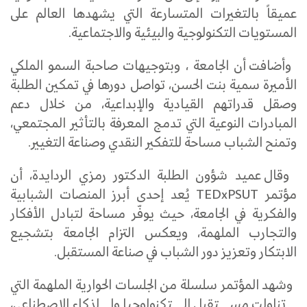
عميقاً بالتغيرات المتسارعة التي يشهدها العالم على
المستويات التكنولوجية والبيئية والاجتماعية.
وأضافت أن الجامعة ، وبتوجيهات صاحبة السمو الملكي
الأميرة سمية بنت الحسن، تواصل دورها في تمكين الطلبة
وصقل قدراتهم القيادية والإبداعية، من خلال دعم
المبادرات النوعية التي تدمج المعرفة بالتأثير المجتمعي،
وتمنح الشباب مساحة للتفكير النقدي وصناعة التغيير.
وقال عميد شؤون الطلبة الدكتور رمزي الردايدة، أن
مؤتمر TEDxPSUT يُعد إحدى أبرز المنصات الشبابية
والفكرية في الجامعة، حيث يوفّر مساحة لتبادل الأفكار
والتجارب الملهمة، ويعكس التزام الجامعة بتشجيع
الابتكار وتعزيز دور الشباب في صناعة المستقبل.
وشهد المؤتمر سلسلة من الجلسات الحوارية الملهمة التي
تناولت مستقبل التكنولوجيا والذكاء الاصطناعي،