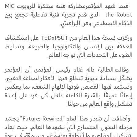
فيما شهد المؤتمرمشاركة فنية مبتكرة للروبوت MiG
the Robot الذي قدم تجربة فنية تفاعلية تجمع بين
الذكاء الاصطناعي وفن الجرافيتي.
وركزت نسخة هذا العام من TEDxPSUT على استكشاف
العلاقة بين الإنسان والتكنولوجيا والطبيعة، وتسليط
الضوء على التحديات التي تواجه العالم.
وقالت الطالبة تاله غنام رئيس المؤتمر، أن المؤتمر
يشكّل مساحة حيوية تنطلق فيها الأفكار لصناعة التغيير،
وتستمد فيها القصص قوتها لإلهام الشغف، بما يعكس
إيمانًا عميقًا بالقدرة الكامنة داخل كل فرد على إعادة
تشكيل واقع العالم من حولنا.
وأضافت أن شعار هذا العام “Future; Rewired” يجسّد
مرحلة التحول المتسارع التي يشهدها العالم، حيث يعاد
تشكيل المفاهيم والأنظمة بوتيرة غير مسبوقة، في دعوة