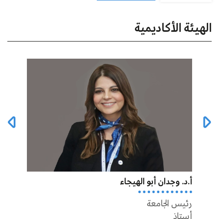
الهيئة الأكاديمية
أ.د. وجدان أبو الهيجاء
أ.د أ
رئيس الجامعة
عميد 
أستاذ
أستاذ