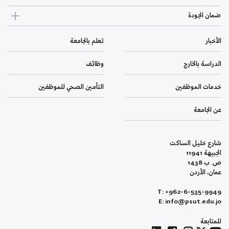
ضمان الجودة
الأخبار
تعلم بالجامعة
الدراسة بالخارج
وظائف
خدمات الموظفين
التأمين الصحي للموظفين
عن الجامعة
شارع خليل الساكت
الجبيهة 11941
ص. ب 1438
عمان، الأردن
T: +962-6-535-9949
E: info@psut.edu.jo
للمتابعة