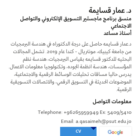
د. عمار قسايمة
منسق برنامج ماجستير التسويق الإلكتروني والتواصل
الاجتماعي
أستاذ مساعد
د.عمار قسايمه حاصل على درجة الدكتوراه في هندسة البرمجيات
من جامعة كيبيك، مونتريال - كندا عام 2019. تشمل المجالات
البحثيه للدكتور قسايمه بقياس البرمجيات، هندسة نظم
المؤسسات، هندسة انظمة الجوده، وتكنولوجيا معلومات الاعمال.
يدرس حاليا مساقات تحليلات الوسائط الرقمية والاجتماعية،
الموضوعات الحديثة في التسويق الرقمي، والاتصالات التسويقية
الرقمية.
معلومات التواصل
Telephone: +96265959949 Ex: 5409/5410
Email: a.qasaimeh@psut.edu.jo
CV