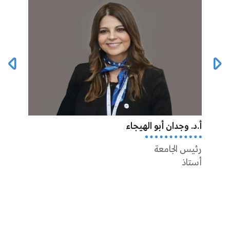
أ.د. وجدان أبو الهيجاء
أ.د أ
رئيس الجامعة
عميد 
أستاذ
أستاذ