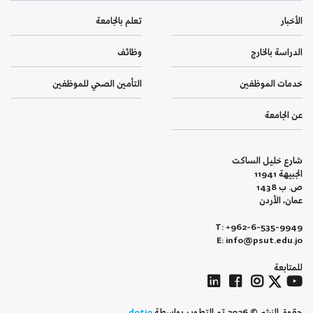
الأخبار
تعلم بالجامعة
الدراسة بالخارج
وظائف
خدمات الموظفين
التأمين الصحي للموظفين
عن الجامعة
شارع خليل الساكت
الجبيهة 11941
ص. ب 1438
عمان، الأردن
T: +962-6-535-9949
E: info@psut.edu.jo
للمتابعة
حقوق النشر © 2026 تم التطوير بواسطة
dotjo.