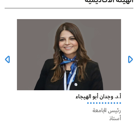
الهيئة الأكاديمية
أ.د. وجدان أبو الهيجاء
أ.د أ
رئيس الجامعة
عميد 
أستاذ
أستاذ