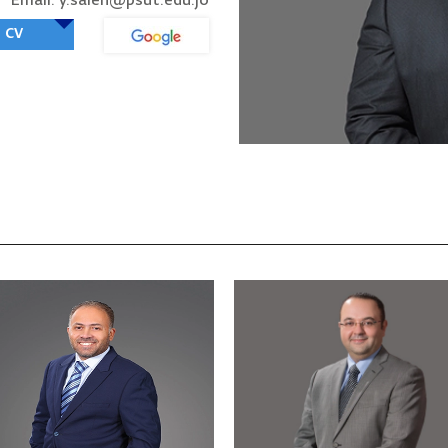
Email: y.saleh@psut.edu.jo
CV