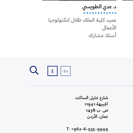
د. عدي الطويسي
د. جورج سمور
عميد كلية الملك طلال لتكنولوجيا
أستاذ مشارك
الأعمال
أستاذ مشارك
ع
En
شارع خليل الساكت
الجبيهة 11941
ص. ب 1438
عمان، الأردن
T: +962-6-535-9949