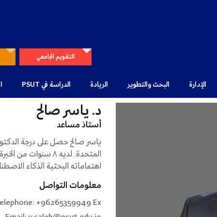
التقويم الجامعي
الإدارة
البحث والتطوير
الريادة
الدراسة في PSUT
ا
د. ياسر صالح
أستاذ مساعد
ياسر صالح حصل على درجة الدكتورا
المتحدة. لديه ٨ سنو
اهتماماته البحثية الذكاء الاصطن
معلومات التواصل
elephone: +96265359949 Ex: