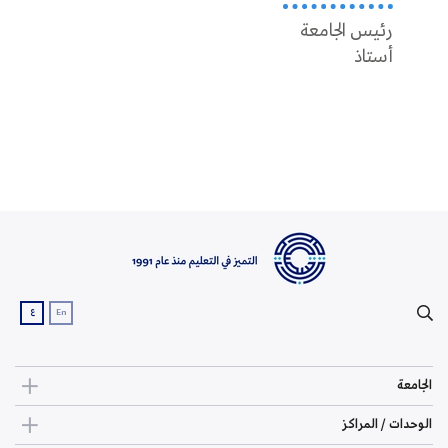
رئيس الجامعة
عميد 
أستاذ
أستاذ
ع
En
الجامعة
الوحدات / المراكز