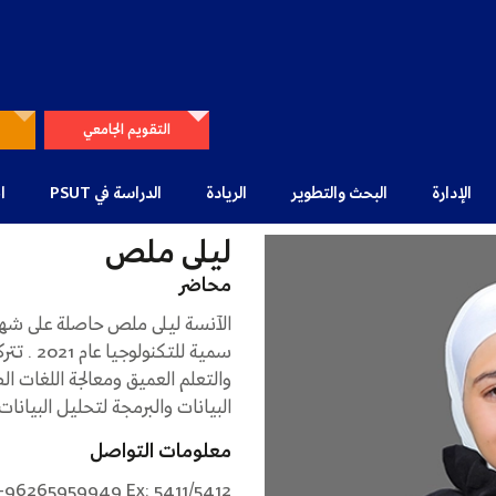
التقويم الجامعي
الإدارة
البحث والتطوير
الريادة
الدراسة في PSUT
ا
ليلى ملص
محاضر
الآنسة ليلى ملص حاصلة على شهاد
سمية للت
والتعلم العميق ومعالجة اللغات 
البيانات والبرمجة لتحليل البيانا
معلومات التواصل
+96265959949 Ex: 5411/5412