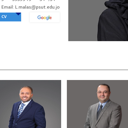
Email: L.malas@psut.edu.jo
CV