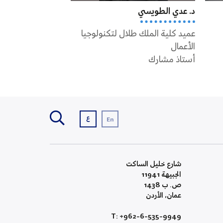
د. عدي الطويسي
د. جورج سمور
عميد كلية الملك طلال لتكنولوجيا
أستاذ مشارك
الأعمال
أستاذ مشارك
ع
En
شارع خليل الساكت
الجبيهة 11941
ص. ب 1438
عمان، الأردن
T: +962-6-535-9949