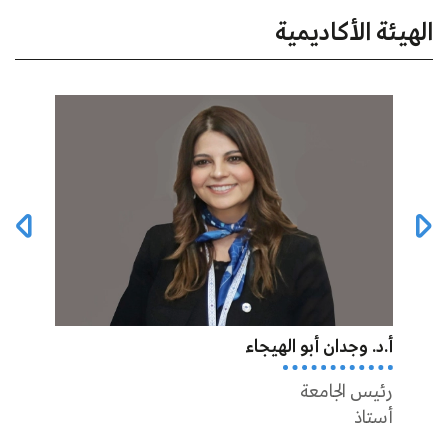
الهيئة الأكاديمية
أ.د. وجدان أبو الهيجاء
أ.د أ
رئيس الجامعة
عميد 
أستاذ
أستاذ