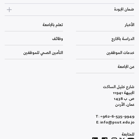
ضمان الجودة
الأخبار
تعلم بالجامعة
الدراسة بالخارج
وظائف
خدمات الموظفين
التأمين الصحي للموظفين
عن الجامعة
شارع خليل الساكت
الجبيهة 11941
ص. ب 1438
عمان، الأردن
T: +962-6-535-9949
E: info@psut.edu.jo
للمتابعة