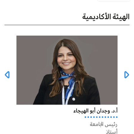
الهيئة الأكاديمية
أ.د. وجدان أبو الهيجاء
أ.د أ
رئيس الجامعة
عميد 
أستاذ
أستاذ